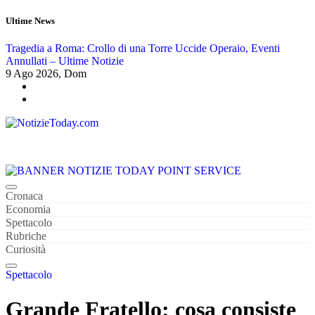
Salta
Ultime News
al
contenuto
Tragedia a Roma: Crollo di una Torre Uccide Operaio, Eventi
E
Annullati – Ultime Notizie
I
9
Ago 2026, Dom
Tutte Le News Importanti 24 su 24
Cronaca
Economia
Spettacolo
Rubriche
Curiosità
Spettacolo
Grande Fratello: cosa consiste