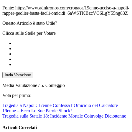
Fonte: https://www.adnkronos.com/cronaca/19enne-ucciso-a-napoli-
rapper-geolier-basta-facili-omicidi_6aWSTKBzcVC6LgY55ng83Z
Questo Articolo è stato Utile?
Clicca sulle Stelle per Votare
Invia Votazione
Media Valutazione
/ 5. Conteggio
Vota per primo!
Navigazione
Tragedia a Napoli: 17enne Confessa l’Omicidio del Calciatore
19enne – Ecco Le Sue Parole Shock!
articoli
Tragedia sulla Statale 18: Incidente Mortale Coinvolge Diciottenne
Articoli Correlati