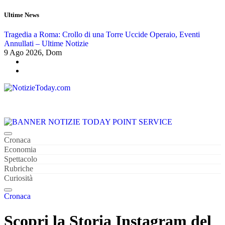
Salta
Ultime News
al
contenuto
Tragedia a Roma: Crollo di una Torre Uccide Operaio, Eventi
E
Annullati – Ultime Notizie
I
9
Ago 2026, Dom
Tutte Le News Importanti 24 su 24
Cronaca
Economia
Spettacolo
Rubriche
Curiosità
Cronaca
Scopri la Storia Instagram del