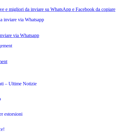
ve e migliori da inviare su WhatsApp e Facebook da copiare
inviare via Whatsapp
ment
ti – Ultime Notizie
o
r estorsioni
ce!