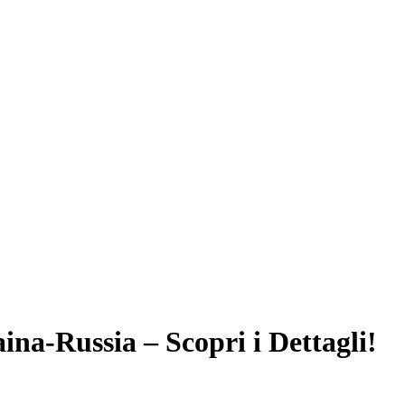
E
na-Russia – Scopri i Dettagli!