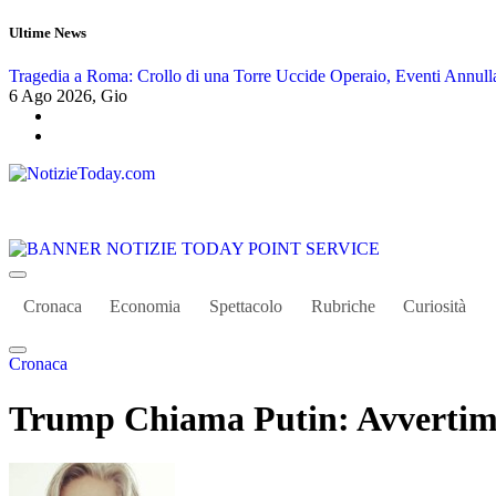
Salta
Ultime News
al
contenuto
Tragedia a Roma: Crollo di una Torre Uccide Operaio, Eventi Annulla
6
Ago 2026, Gio
Tutte Le News Importanti 24 su 24
Cronaca
Economia
Spettacolo
Rubriche
Curiosità
Cronaca
Trump Chiama Putin: Avvertiment