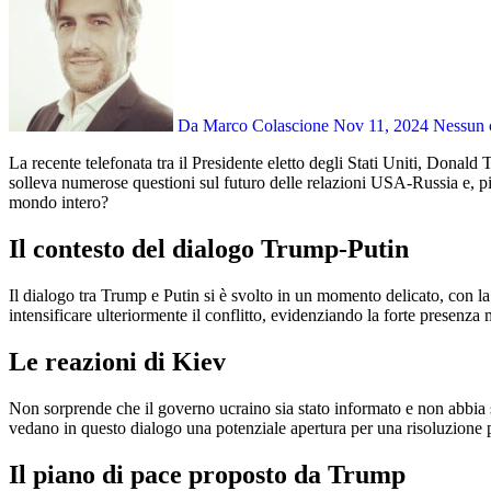
Da Marco Colascione
Nov 11, 2024
Nessun
La recente telefonata tra il Presidente eletto degli Stati Uniti, Donald Trump, e il Presidente russo, Vladimir Putin, ha suscitato un’ampia risonanza internazionale. Questo primo contatto diretto post-elezioni
solleva numerose questioni sul futuro delle relazioni USA-Russia e, più
mondo intero?
Il contesto del dialogo Trump-Putin
Il dialogo tra Trump e Putin si è svolto in un momento delicato, con l
intensificare ulteriormente il conflitto, evidenziando la forte presenz
Le reazioni di Kiev
Non sorprende che il governo ucraino sia stato informato e non abbia 
vedano in questo dialogo una potenziale apertura per una risoluzione p
Il piano di pace proposto da Trump