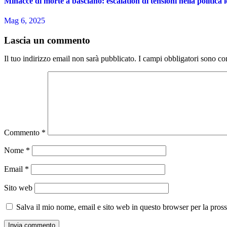
Minacce di morte a basciano: escalation di tensioni nella politica l
Mag 6, 2025
Lascia un commento
Il tuo indirizzo email non sarà pubblicato.
I campi obbligatori sono co
Commento
*
Nome
*
Email
*
Sito web
Salva il mio nome, email e sito web in questo browser per la pro