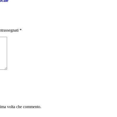
ocale
ntrassegnati
*
ssima volta che commento.