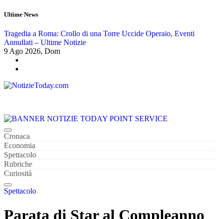
Salta
Ultime News
al
contenuto
Tragedia a Roma: Crollo di una Torre Uccide Operaio, Eventi
E
Annullati – Ultime Notizie
I
9
Ago 2026, Dom
Tutte Le News Importanti 24 su 24
Cronaca
Economia
Spettacolo
Rubriche
Curiosità
Spettacolo
Parata di Star al Compleanno